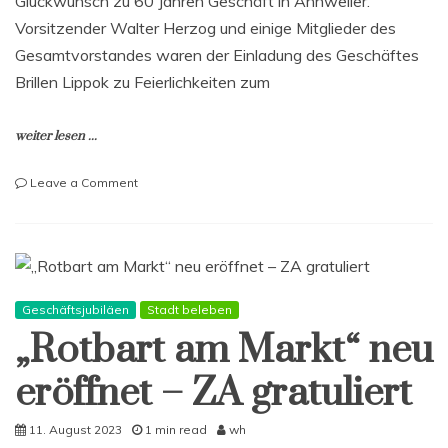
Glückwunsch zu 60 Jahren Geschäft in Annweiler.
Vorsitzender Walter Herzog und einige Mitglieder des
Gesamtvorstandes waren der Einladung des Geschäftes
Brillen Lippok zu Feierlichkeiten zum
weiter lesen ...
on
Leave a Comment
60
Jahre
Brillen
Lippok
–
ZA
Geschäftsjubiläen
Stadt beleben
gratuliert
„Rotbart am Markt“ neu
eröffnet – ZA gratuliert
11. August 2023
1 min read
wh