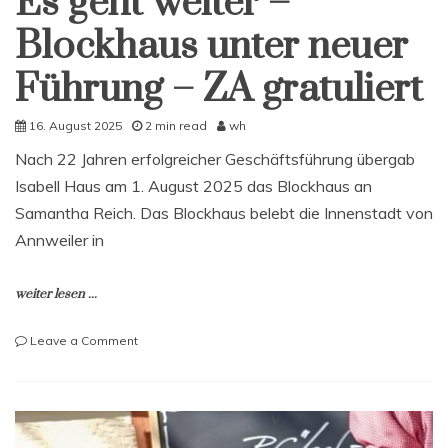
Es geht weiter –
Blockhaus unter neuer
Führung – ZA gratuliert
16. August 2025
2 min read
wh
Nach 22 Jahren erfolgreicher Geschäftsführung übergab
Isabell Haus am 1. August 2025 das Blockhaus an
Samantha Reich. Das Blockhaus belebt die Innenstadt von
Annweiler in
weiter lesen ...
on
Leave a Comment
Es
geht
weiter
–
Blockhaus