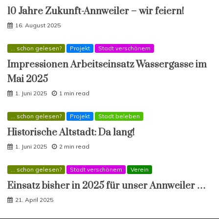
Jahre
10 Jahre Zukunft-Annweiler – wir feiern!
Geschäftsjubiläum
16. August 2025
... schon gelesen?
Projekt
Stadt verschönern
Impressionen Arbeitseinsatz Wassergasse im
Mai 2025
1. Juni 2025
1 min read
... schon gelesen?
Projekt
Stadt beleben
Historische Altstadt: Da lang!
1. Juni 2025
2 min read
... schon gelesen?
Stadt verschönern
Verein
Einsatz bisher in 2025 für unser Annweiler …
21. April 2025