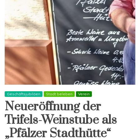
unter
neuer
Führung
–
ZA
gratuliert
Geschäftsjubiläen
Stadt beleben
Verein
Neueröffnung der
Trifels-Weinstube als
„Pfälzer Stadthütte“