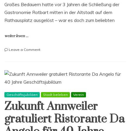
Großes Bedauern hatte vor 3 Jahren die Schließung der
Gastronomie Rotbart mitten in der Altstadt auf dem
Rathausplatz ausgelöst – war es doch zum beliebten
weiter lesen ...
on
Leave a Comment
„Rotbart
am
Markt“
neu
eröffnet
–
ZA
Geschäftsjubiläen
Stadt beleben
Verein
gratuliert
Zukunft Annweiler
gratuliert Ristorante Da