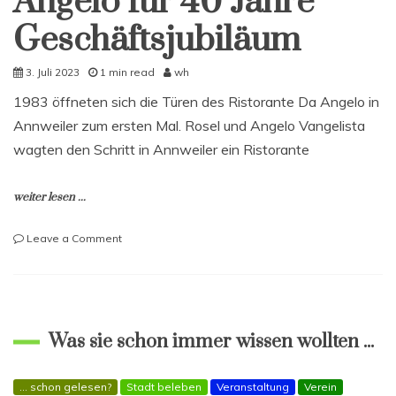
Angelo für 40 Jahre
Geschäftsjubiläum
3. Juli 2023
1 min read
wh
1983 öffneten sich die Türen des Ristorante Da Angelo in
Annweiler zum ersten Mal. Rosel und Angelo Vangelista
wagten den Schritt in Annweiler ein Ristorante
weiter lesen ...
on
Leave a Comment
Zukunft
Annweiler
gratuliert
Ristorante
Da
Was sie schon immer wissen wollten ...
Angelo
für
40
... schon gelesen?
Stadt beleben
Veranstaltung
Verein