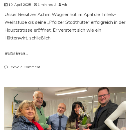
19. April 2025
1 min read
wh
Unser Beisitzer Achim Wagner hat im April die Trifels-
Weinstube als seine „Pfälzer Stadthütte“ erfolgreich in der
Hauptstrasse eröffnet. Er versteht sich wie ein
Hüttenwirt, schließlich
weiter lesen ...
on
Leave a Comment
Neueröffnung
der
Trifels-
Weinstube
als
„Pfälzer
Stadthütte“