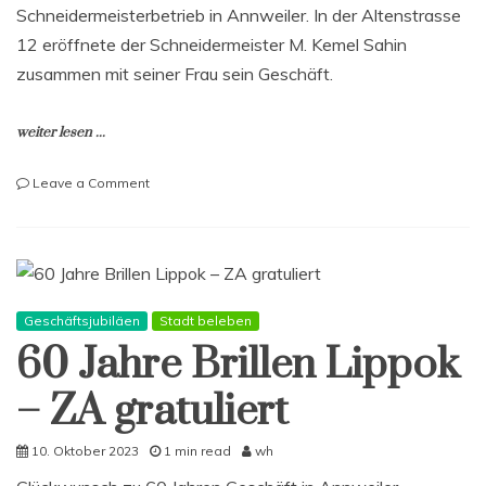
Schneidermeisterbetrieb in Annweiler. In der Altenstrasse
12 eröffnete der Schneidermeister M. Kemel Sahin
zusammen mit seiner Frau sein Geschäft.
weiter lesen ...
on
Leave a Comment
Vorstand
gratuliert
Schneidermeister
Sahin
zur
Neueröffnung
Geschäftsjubiläen
Stadt beleben
eines
60 Jahre Brillen Lippok
Geschäftes
– ZA gratuliert
10. Oktober 2023
1 min read
wh