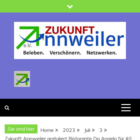
Skip
to
content
Zukunft Annweiler
Verein zur Förderung der Stadtentwicklung : Beleben -
Verschönern-Netzwerken
Sie sind hier
Home
2023
Juli
3
Zukunft Annweiler gratuliert Ristorante Da Angelo für 40