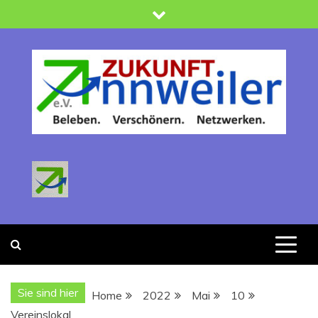
Skip
to
content
Zukunft Annweiler
Verein zur Förderung der Stadtentwicklung : Beleben -
Verschönern-Netzwerken
Sie sind hier
Home
2022
Mai
10
Vereinslokal