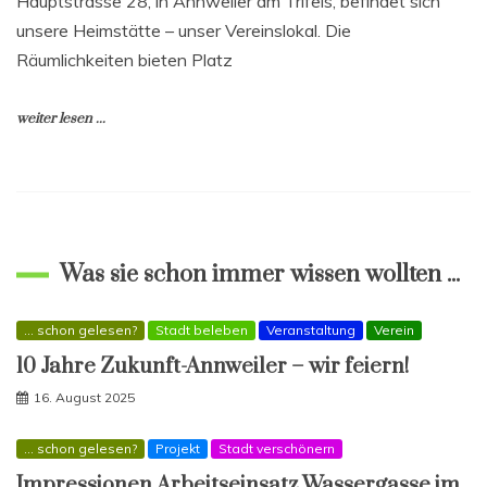
Hauptstrasse 28, in Annweiler am Trifels, befindet sich
unsere Heimstätte – unser Vereinslokal. Die
Räumlichkeiten bieten Platz
weiter lesen ...
Was sie schon immer wissen wollten ...
... schon gelesen?
Stadt beleben
Veranstaltung
Verein
10 Jahre Zukunft-Annweiler – wir feiern!
16. August 2025
... schon gelesen?
Projekt
Stadt verschönern
Impressionen Arbeitseinsatz Wassergasse im