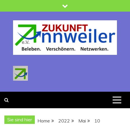
Skip
to
content
Zukunft Annweiler
Verein zur Förderung der Stadtentwicklung : Beleben -
Verschönern-Netzwerken
Sie sind hier
Home
2022
Mai
10