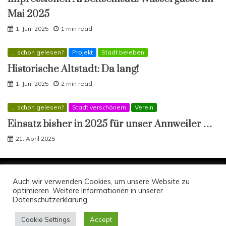
Mai 2025
1. Juni 2025
1 min read
... schon gelesen?
Projekt
Stadt beleben
Historische Altstadt: Da lang!
1. Juni 2025
2 min read
... schon gelesen?
Stadt verschönern
Verein
Einsatz bisher in 2025 für unser Annweiler …
21. April 2025
Copyright Zukunft-Annweiler e.V.; Anfragen an
Auch wir verwenden Cookies, um unsere Website zu
optimieren. Weitere Informationen in unserer
info(at)zukunft-annweiler.de
Datenschutzerklärung.
Proudly powered by WordPress
|
Theme: Engage
Mag by
Candid Themes
.
Cookie Settings
Accept