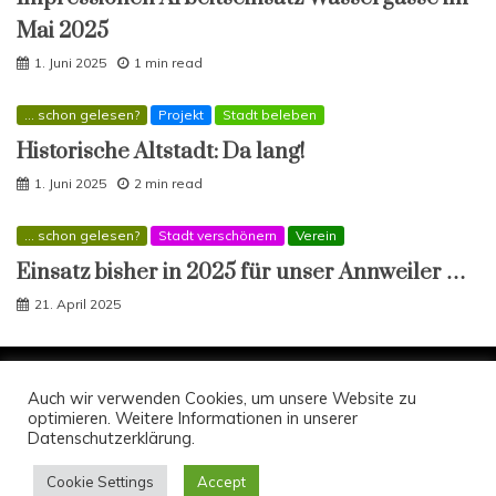
Mai 2025
1. Juni 2025
1 min read
... schon gelesen?
Projekt
Stadt beleben
Historische Altstadt: Da lang!
1. Juni 2025
2 min read
... schon gelesen?
Stadt verschönern
Verein
Einsatz bisher in 2025 für unser Annweiler …
21. April 2025
Copyright Zukunft-Annweiler e.V.; Anfragen an
Auch wir verwenden Cookies, um unsere Website zu
optimieren. Weitere Informationen in unserer
info(at)zukunft-annweiler.de
Datenschutzerklärung.
Proudly powered by WordPress
|
Theme: Engage
Mag by
Candid Themes
.
Cookie Settings
Accept