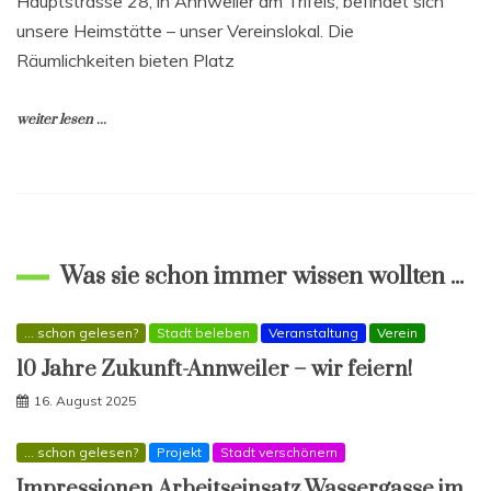
Hauptstrasse 28, in Annweiler am Trifels, befindet sich
unsere Heimstätte – unser Vereinslokal. Die
Räumlichkeiten bieten Platz
weiter lesen ...
Was sie schon immer wissen wollten ...
... schon gelesen?
Stadt beleben
Veranstaltung
Verein
10 Jahre Zukunft-Annweiler – wir feiern!
16. August 2025
... schon gelesen?
Projekt
Stadt verschönern
Impressionen Arbeitseinsatz Wassergasse im