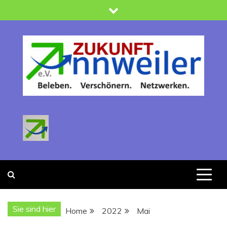
Skip
to
content
Zukunft Annweiler
Verein zur Förderung der Stadtentwicklung : Beleben -
Verschönern-Netzwerken
Sie sind hier
Home
2022
Mai