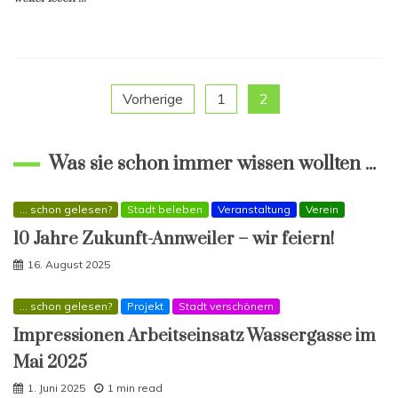
Seitennummerierung
Vorherige
1
2
der
Was sie schon immer wissen wollten ...
Beiträge
... schon gelesen?
Stadt beleben
Veranstaltung
Verein
10 Jahre Zukunft-Annweiler – wir feiern!
16. August 2025
... schon gelesen?
Projekt
Stadt verschönern
Impressionen Arbeitseinsatz Wassergasse im
Mai 2025
1. Juni 2025
1 min read