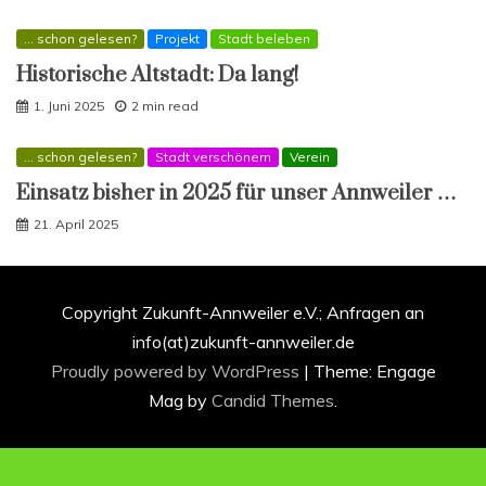
... schon gelesen?
Projekt
Stadt beleben
Historische Altstadt: Da lang!
1. Juni 2025
2 min read
... schon gelesen?
Stadt verschönern
Verein
Einsatz bisher in 2025 für unser Annweiler …
21. April 2025
Copyright Zukunft-Annweiler e.V.; Anfragen an
info(at)zukunft-annweiler.de
Proudly powered by WordPress
|
Theme: Engage
Mag by
Candid Themes
.