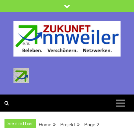
Skip
to
content
Zukunft Annweiler
Verein zur Förderung der Stadtentwicklung : Beleben -
Verschönern-Netzwerken
Sie sind hier
Home
Projekt
Page 2