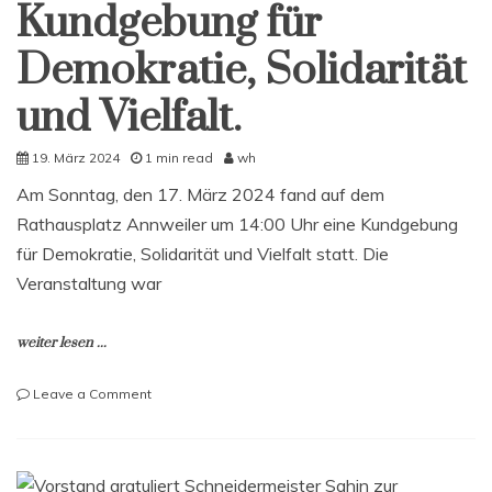
Kundgebung für
Demokratie, Solidarität
und Vielfalt.
19. März 2024
1 min read
wh
Am Sonntag, den 17. März 2024 fand auf dem
Rathausplatz Annweiler um 14:00 Uhr eine Kundgebung
für Demokratie, Solidarität und Vielfalt statt. Die
Veranstaltung war
weiter lesen ...
on
Leave a Comment
Überzeugende
Kundgebung
für
Demokratie,