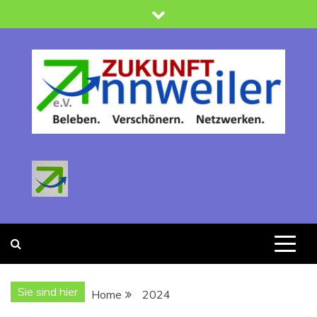
Skip
to
content
Zukunft Annweiler
Verein zur Förderung der Stadtentwicklung : Beleben -
Verschönern-Netzwerken
Sie sind hier
Home
2024