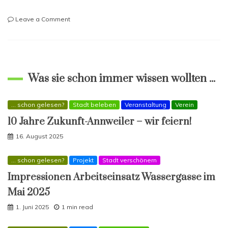
on
Leave a Comment
Vorstand
gratuliert
Schneidermeister
Sahin
zur
Was sie schon immer wissen wollten ...
Neueröffnung
eines
Geschäftes
... schon gelesen?
Stadt beleben
Veranstaltung
Verein
10 Jahre Zukunft-Annweiler – wir feiern!
16. August 2025
... schon gelesen?
Projekt
Stadt verschönern
Impressionen Arbeitseinsatz Wassergasse im
Mai 2025
1. Juni 2025
1 min read