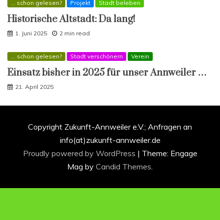
... schon gelesen?
Projekt
Stadt beleben
Historische Altstadt: Da lang!
1. Juni 2025
2 min read
... schon gelesen?
Stadt verschönern
Verein
Einsatz bisher in 2025 für unser Annweiler …
21. April 2025
Copyright Zukunft-Annweiler e.V.; Anfragen an
info(at)zukunft-annweiler.de
Proudly powered by WordPress
|
Theme: Engage
Mag by
Candid Themes
.