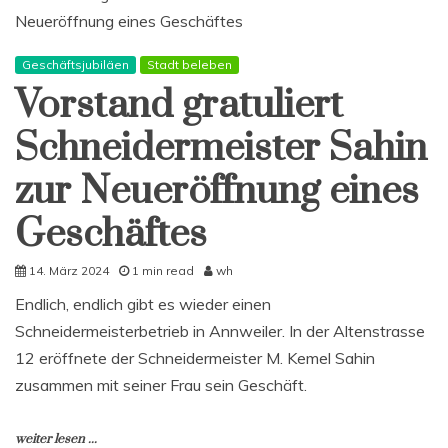
Solidarität
und
Vielfalt.
Geschäftsjubiläen
Stadt beleben
Vorstand gratuliert
Schneidermeister Sahin
zur Neueröffnung eines
Geschäftes
14. März 2024
1 min read
wh
Endlich, endlich gibt es wieder einen
Schneidermeisterbetrieb in Annweiler. In der Altenstrasse
12 eröffnete der Schneidermeister M. Kemel Sahin
zusammen mit seiner Frau sein Geschäft.
weiter lesen ...