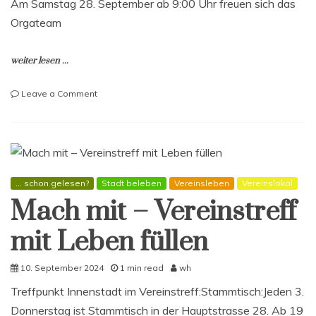
Am Samstag 28. September ab 9:00 Uhr freuen sich das
Orgateam
weiter lesen ...
on
Leave a Comment
Stadt
verschönern
geht
weiter
–
Samstag
... schon gelesen?
Stadt beleben
Vereinsleben
Vereinslokal
28.September
Mach mit – Vereinstreff
2024
ab
mit Leben füllen
09:00
Uhr….
10. September 2024
1 min read
wh
Treffpunkt Innenstadt im Vereinstreff:Stammtisch:Jeden 3.
Donnerstag ist Stammtisch in der Hauptstrasse 28. Ab 19