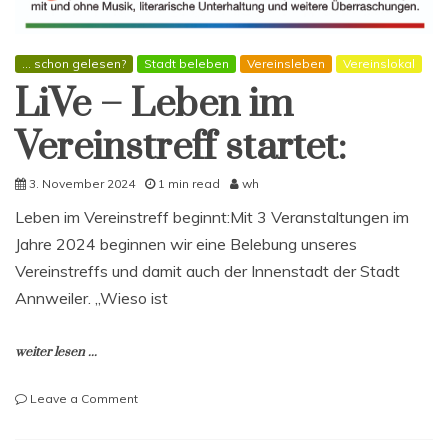
... schon gelesen?
Stadt beleben
Vereinsleben
Vereinslokal
LiVe – Leben im
Vereinstreff startet:
3. November 2024
1 min read
wh
Leben im Vereinstreff beginnt:Mit 3 Veranstaltungen im
Jahre 2024 beginnen wir eine Belebung unseres
Vereinstreffs und damit auch der Innenstadt der Stadt
Annweiler. „Wieso ist
weiter lesen ...
on
Leave a Comment
LiVe
–