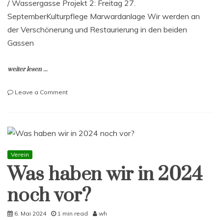
/ Wassergasse Projekt 2: Freitag 27.
SeptemberKulturpflege Marwardanlage Wir werden an
der Verschönerung und Restaurierung in den beiden
Gassen
weiter lesen ...
on
Leave a Comment
Mitmachen
–
wir
schaffen
was!
Verein
Was haben wir in 2024
noch vor?
6. Mai 2024
1 min read
wh