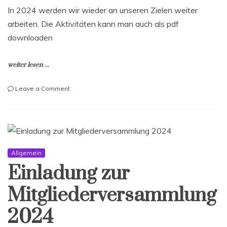
In 2024 werden wir wieder an unseren Zielen weiter
arbeiten. Die Aktivitäten kann man auch als pdf
downloaden
weiter lesen ...
on
Leave a Comment
Was
haben
wir
in
2024
noch
Allgemein
vor?
Einladung zur
Mitgliederversammlung
2024