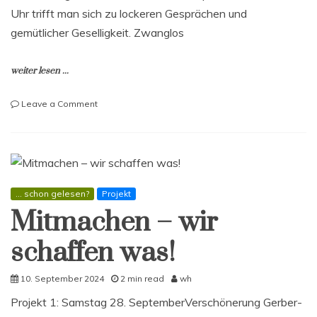
Uhr trifft man sich zu lockeren Gesprächen und
gemütlicher Geselligkeit. Zwanglos
weiter lesen ...
on
Leave a Comment
Mach
mit
–
Vereinstreff
mit
Leben
... schon gelesen?
Projekt
füllen
Mitmachen – wir
schaffen was!
10. September 2024
2 min read
wh
Projekt 1: Samstag 28. SeptemberVerschönerung Gerber-