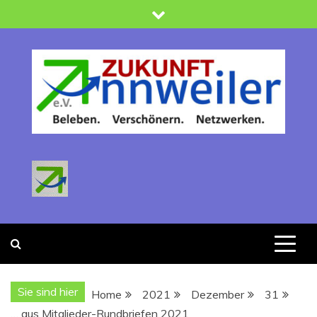
Skip
to
content
Zukunft Annweiler
Verein zur Förderung der Stadtentwicklung : Beleben -
Verschönern-Netzwerken
Sie sind hier
Home
2021
Dezember
31
… aus Mitglieder-Rundbriefen 2021