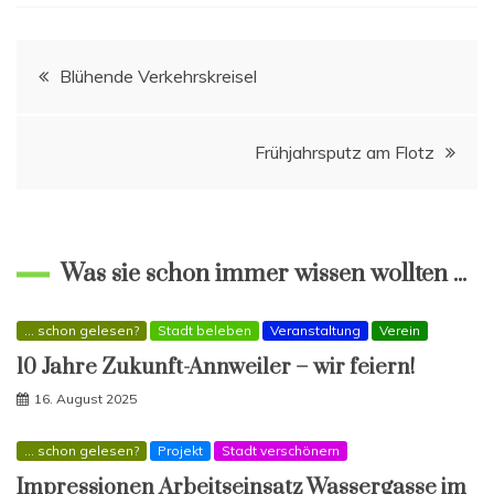
Beitragsnavigation
Blühende Verkehrskreisel
Frühjahrsputz am Flotz
Was sie schon immer wissen wollten ...
... schon gelesen?
Stadt beleben
Veranstaltung
Verein
10 Jahre Zukunft-Annweiler – wir feiern!
16. August 2025
... schon gelesen?
Projekt
Stadt verschönern
Impressionen Arbeitseinsatz Wassergasse im